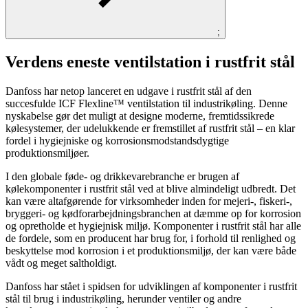
;
Verdens eneste ventilstation i rustfrit stål
Danfoss har netop lanceret en udgave i rustfrit stål af den
succesfulde ICF Flexline™ ventilstation til industrikøling. Denne
nyskabelse gør det muligt at designe moderne, fremtidssikrede
kølesystemer, der udelukkende er fremstillet af rustfrit stål – en klar
fordel i hygiejniske og korrosionsmodstandsdygtige
produktionsmiljøer.
I den globale føde- og drikkevarebranche er brugen af
kølekomponenter i rustfrit stål ved at blive almindeligt udbredt. Det
kan være altafgørende for virksomheder inden for mejeri-, fiskeri-,
bryggeri- og kødforarbejdningsbranchen at dæmme op for korrosion
og opretholde et hygiejnisk miljø. Komponenter i rustfrit stål har alle
de fordele, som en producent har brug for, i forhold til renlighed og
beskyttelse mod korrosion i et produktionsmiljø, der kan være både
vådt og meget saltholdigt.
Danfoss har stået i spidsen for udviklingen af komponenter i rustfrit
stål til brug i industrikøling, herunder ventiler og andre