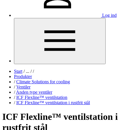
Log ind
Start
/
...
/
/
Produkter
/
Climate Solutions for cooling
/
Ventiler
/
Anden type ventiler
/
ICF Flexline™ ventilstation
/
ICF Flexline™ ventilstation i rustfrit stål
ICF Flexline™ ventilstation i
rustfrit stål