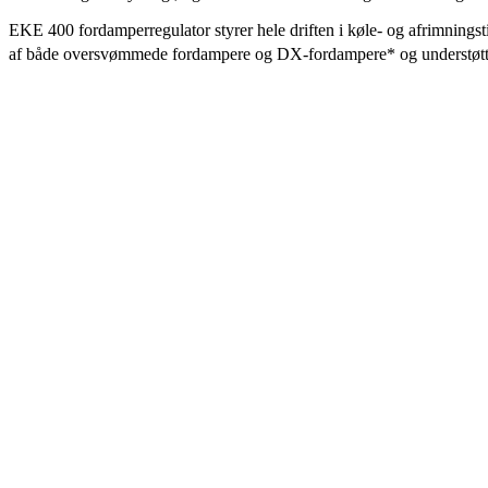
EKE 400 fordamperregulator styrer hele driften i køle- og afrimnings
af både oversvømmede fordampere og DX-fordampere* og understøtter 