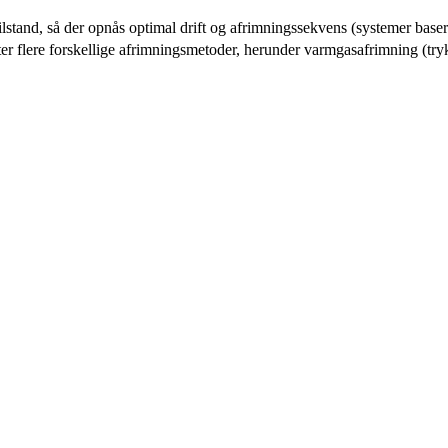
tilstand, så der opnås optimal drift og afrimningssekvens (systemer ba
flere forskellige afrimningsmetoder, herunder varmgasafrimning (tryk