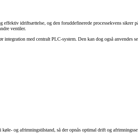
effektiv idriftsættelse, og den foruddefinerede processekvens sikrer pål
ndre ventiler.
ntegration med centralt PLC-system. Den kan dog også anvendes sep
 i køle- og afrimningstilstand, så der opnås optimal drift og afrimningss