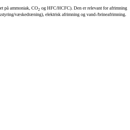
seret på ammoniak, CO
og HFC/HCFC). Den er relevant for afrimning
2
styring/væskedræning), elektrisk afrimning og vand-/brineafrimning.