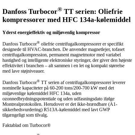
®
Danfoss Turbocor
TT serien: Oliefrie
kompressorer med HFC 134a-kølemiddel
Yderst energieffektiv og miljøvenlig kompressor
®
Danfoss Turbocor
oliefrie centrifugalkompressorer er specifikt
designede til HVAC-branchen. De anvender magnetlejer, tofaset
centrifugalkompression, permanent magnetmotor med variabel
hastighed og intelligente elektroniske styringer, der giver den højeste
effektivitet i branchen – alt sammen i en let og kompakt størrelse
med lave støjniveauer.
®
Danfoss Turbocor
TT serien af centrifugalkompressorer leverer
nominelle kapaciteter på 60-200 tons/200-700 kW med det
miljøvenlige kølemiddel HFC 134a, uden
ozonnedbrydningspotentiale og uden udfasningsdato ifølge
Montrealprotokollen. Herudover er det ikke-brændbare (A1-
sikkerhedsvurdering) R513A-kølemiddel med lavt GWP
tilgængeligt som tilvalg.
Faktablad om Turbocor®