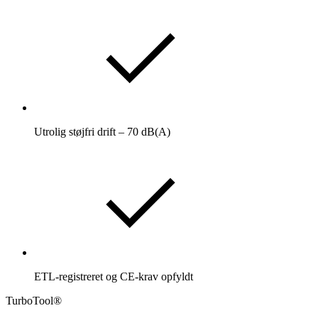
Utrolig støjfri drift – 70 dB(A)
ETL-registreret og CE-krav opfyldt
TurboTool®