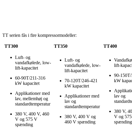
TT serien fås i fire kompressormodeller:
TT300
TT350
TT400
Luft- og
Luft- og
Vandafkø
vandafkølede, low-
vandafkølede, low-
lift-kapac
lift-kapacitet
lift-kapacitet
90-150T/
60-90T/211-316
70-120T/246-421
kW kapac
kW kapacitet
kW kapacitet
Applikat
Applikationer med
Applikationer med
lav og
lav, mellemhøj og
lav og
standard
standardtemperatur
standardtemperatur
380 V, 4
380 V, 400 V, 460
380 V, 400 V og
V og 575
V og 575 V
460 V spænding
spænding
spænding