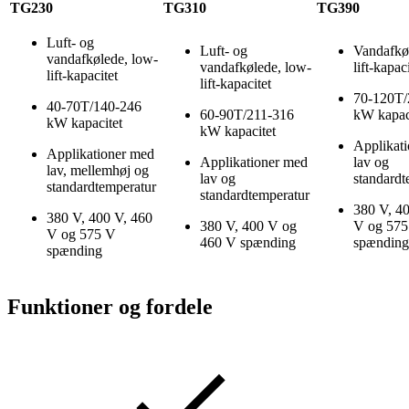
TG230
TG310
TG390
Luft- og
Luft- og
Vandafkø
vandafkølede, low-
vandafkølede, low-
lift-kapa
lift-kapacitet
lift-kapacitet
70-120T/
40-70T/140-246
60-90T/211-316
kW kapac
kW kapacitet
kW kapacitet
Applikat
Applikationer med
Applikationer med
lav og
lav, mellemhøj og
lav og
standard
standardtemperatur
standardtemperatur
380 V, 4
380 V, 400 V, 460
380 V, 400 V og
V og 575
V og 575 V
460 V spænding
spænding
spænding
Funktioner og fordele