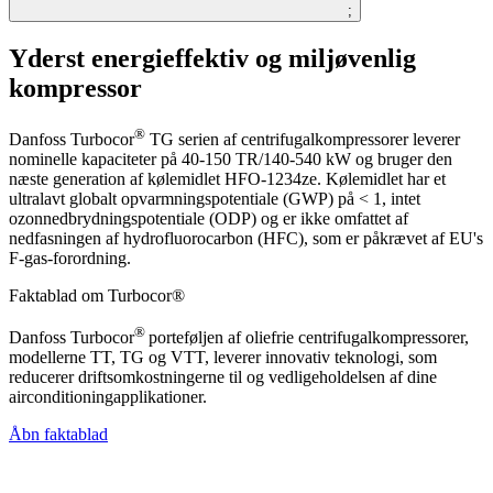
;
Yderst energieffektiv og miljøvenlig
kompressor
®
Danfoss Turbocor
TG serien af centrifugalkompressorer leverer
nominelle kapaciteter på 40-150 TR/140-540 kW og bruger den
næste generation af kølemidlet HFO-1234ze. Kølemidlet har et
ultralavt globalt opvarmningspotentiale (GWP) på < 1, intet
ozonnedbrydningspotentiale (ODP) og er ikke omfattet af
nedfasningen af hydrofluorocarbon (HFC), som er påkrævet af EU's
F-gas-forordning.
Faktablad om Turbocor®
®
Danfoss Turbocor
porteføljen af oliefrie centrifugalkompressorer,
modellerne TT, TG og VTT, leverer innovativ teknologi, som
reducerer driftsomkostningerne til og vedligeholdelsen af dine
airconditioningapplikationer.
Åbn faktablad