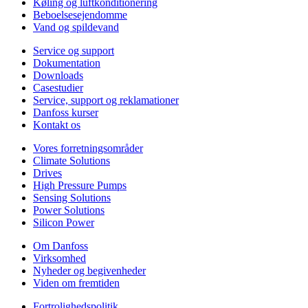
Køling og luftkonditionering
Beboelsesejendomme
Vand og spildevand
Service og support
Dokumentation
Downloads
Casestudier
Service, support og reklamationer
Danfoss kurser
Kontakt os
Vores forretningsområder
Climate Solutions
Drives
High Pressure Pumps
Sensing Solutions
Power Solutions
Silicon Power
Om Danfoss
Virksomhed
Nyheder og begivenheder
Viden om fremtiden
Fortrolighedspolitik