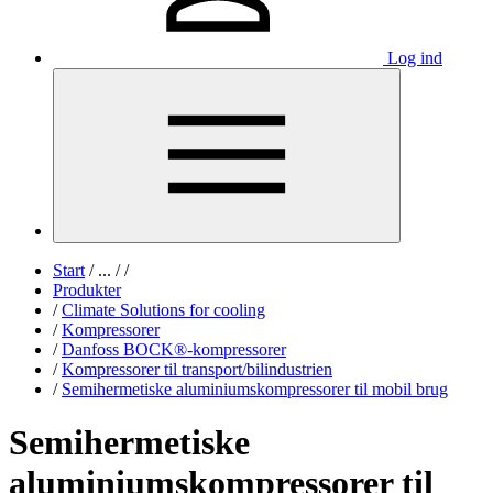
Log ind
Start
/
...
/
/
Produkter
/
Climate Solutions for cooling
/
Kompressorer
/
Danfoss BOCK®-kompressorer
/
Kompressorer til transport/bilindustrien
/
Semihermetiske aluminiumskompressorer til mobil brug
Semihermetiske
aluminiumskompressorer til