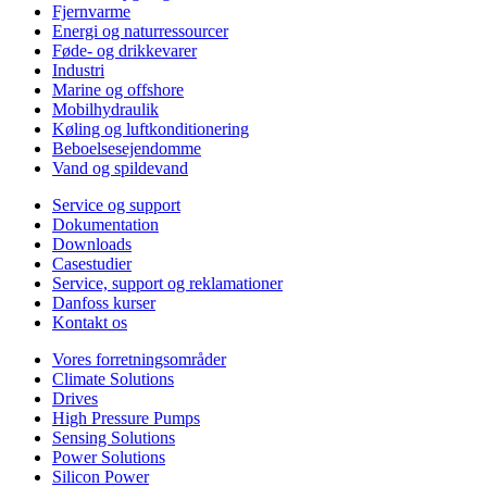
Fjernvarme
Energi og naturressourcer
Føde- og drikkevarer
Industri
Marine og offshore
Mobilhydraulik
Køling og luftkonditionering
Beboelsesejendomme
Vand og spildevand
Service og support
Dokumentation
Downloads
Casestudier
Service, support og reklamationer
Danfoss kurser
Kontakt os
Vores forretningsområder
Climate Solutions
Drives
High Pressure Pumps
Sensing Solutions
Power Solutions
Silicon Power