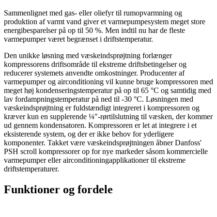
Sammenlignet med gas- eller oliefyr til rumopvarmning og
produktion af varmt vand giver et varmepumpesystem meget store
energibesparelser på op til 50 %. Men indtil nu har de fleste
varmepumper været begrænset i driftstemperatur.
Den unikke løsning med væskeindsprøjtning forlænger
kompressorens driftsområde til ekstreme driftsbetingelser og
reducerer systemets anvendte omkostninger. Producenter af
varmepumper og airconditioning vil kunne bruge kompressoren med
meget høj kondenseringstemperatur på op til 65 °C og samtidig med
lav fordampningstemperatur på ned til -30 °C. Løsningen med
væskeindsprøjtning er fuldstændigt integreret i kompressoren og
kræver kun en supplerende ¼"-rørtilslutning til væsken, der kommer
ud gennem kondensatoren. Kompressoren er let at integrere i et
eksisterende system, og der er ikke behov for yderligere
komponenter. Takket være væskeindsprøjtningen åbner Danfoss'
PSH scroll kompressorer op for nye markeder såsom kommercielle
varmepumper eller airconditioningapplikationer til ekstreme
driftstemperaturer.
Funktioner og fordele